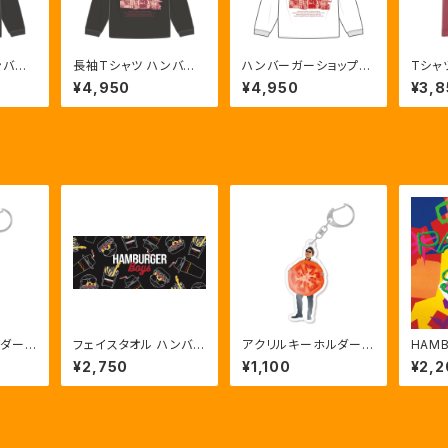
ンバー
長袖Tシャツ ハンバー
ハンバーガーショップ長
Tシャ
ラック)
ガーショップ (スミ ✕ ピ
袖Tシャツ (ホワイト)
ショッ
¥4,950
¥4,950
¥3,8
ンク)
ド)
ルダー
フェイスタオル ハンバー
アクリルキーホルダー
HAMB
ガーセット (ブラック)
「山田雄太」
「PAR
¥2,750
¥1,100
¥2,2